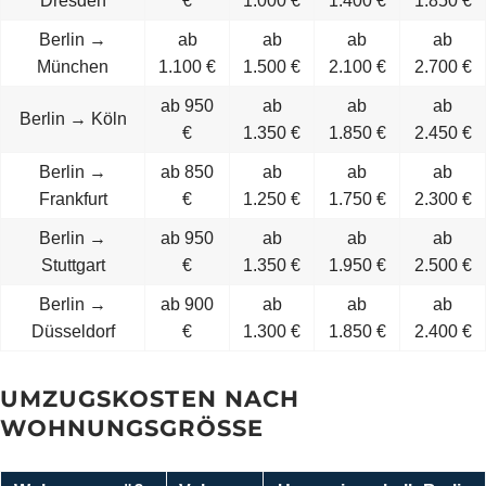
Dresden
€
1.000 €
1.400 €
1.850 €
Berlin →
ab
ab
ab
ab
München
1.100 €
1.500 €
2.100 €
2.700 €
ab 950
ab
ab
ab
Berlin → Köln
€
1.350 €
1.850 €
2.450 €
Berlin →
ab 850
ab
ab
ab
Frankfurt
€
1.250 €
1.750 €
2.300 €
Berlin →
ab 950
ab
ab
ab
Stuttgart
€
1.350 €
1.950 €
2.500 €
Berlin →
ab 900
ab
ab
ab
Düsseldorf
€
1.300 €
1.850 €
2.400 €
UMZUGSKOSTEN NACH
WOHNUNGSGRÖSSE