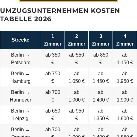
UMZUGSUNTERNEHMEN KOSTEN
TABELLE 2026
1
2
3
4
Strecke
Zimmer
Zimmer
Zimmer
Zimmer
Berlin →
ab 350
ab 550
ab 850
ab
Potsdam
€
€
€
1.150 €
Berlin →
ab 750
ab
ab
ab
Hamburg
€
1.050 €
1.450 €
1.950 €
Berlin →
ab 700
ab
ab
ab
Hannover
€
1.000 €
1.400 €
1.900 €
Berlin →
ab 650
ab 950
ab
ab
Leipzig
€
€
1.350 €
1.800 €
Berlin →
ab 700
ab
ab
ab